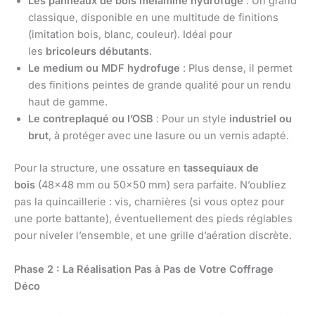
Les panneaux de bois mélaminé hydrofuge
: Un grand
classique, disponible en une multitude de finitions
(imitation bois, blanc, couleur). Idéal pour
les
bricoleurs débutants
.
Le medium ou MDF hydrofuge
: Plus dense, il permet
des finitions peintes de grande qualité pour un rendu
haut de gamme.
Le contreplaqué ou l’OSB
: Pour un style
industriel ou
brut
, à protéger avec une lasure ou un vernis adapté.
Pour la structure, une ossature en
tassequiaux de
bois
(48×48 mm ou 50×50 mm) sera parfaite. N’oubliez
pas la quincaillerie : vis, charnières (si vous optez pour
une porte battante), éventuellement des pieds réglables
pour niveler l’ensemble, et une grille d’aération discrète.
Phase 2 : La Réalisation Pas à Pas de Votre Coffrage
Déco