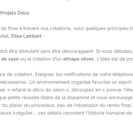
 Projets Déco
de flow à travers vos créations, voici quelques principes c
itat,
Élise Lambert
:
 doit être stimulant sans être décourageant. Si vous débute
 de vase
ou la création d’un
attrape-rêves
. L’idée est de p
e de création. Éteignez les notifications de votre télépho
nécessaires. Un environnement organisé favorise un esprit c
iser « refaire la déco du salon », découpez en « poncer l’ét
que petite réussite libère de la dopamine et vous encourage
t du plaisir du processus, pas de l’obsession du rendu final
ture irrégulier… ces détails racontent l’histoire humaine de 