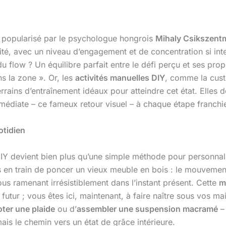
té popularisé par le psychologue hongrois
Mihaly Csikszentm
é, avec un niveau d’engagement et de concentration si intens
u flow ? Un équilibre parfait entre le défi perçu et ses pro
s la zone ». Or, les
activités manuelles DIY
, comme la cust
errains d’entraînement idéaux pour atteindre cet état. Elles
immédiate – ce fameux retour visuel – à chaque étape franchi
otidien
DIY devient bien plus qu’une simple méthode pour personnalise
en train de poncer un vieux meuble en bois : le mouvement r
us ramenant irrésistiblement dans l’instant présent. Cette
m
utur ; vous êtes ici, maintenant, à faire naître sous vos ma
oter une plaide
ou d’
assembler une suspension macramé
– 
mais le chemin vers un état de grâce intérieure.