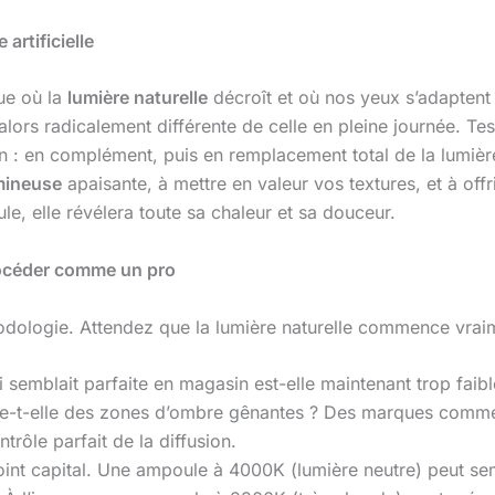
artificielle
que où la
lumière naturelle
décroît et où nos yeux s’adaptent
alors radicalement différente de celle en pleine journée. Tes
tion : en complément, puis en remplacement total de la lumi
mineuse
apaisante, à mettre en valeur vos textures, et à offr
e, elle révélera toute sa chaleur et sa douceur.
rocéder comme un pro
odologie. Attendez que la lumière naturelle commence vraim
 semblait parfaite en magasin est-elle maintenant trop faibl
 crée-t-elle des zones d’ombre gênantes ? Des marques com
rôle parfait de la diffusion.
oint capital. Une ampoule à 4000K (lumière neutre) peut se