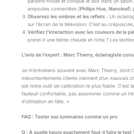
paraître froide et clinique le soir dans un sal
ampoules connectées (
Philips Hue
,
Nanoleaf
) 
Observez les ombres et les reflets
: Un éclaira
sur l’écran de la télévision. C’est au crépuscul
Vérifiez l’interaction avec les couleurs de la pi
prend-il une teinte chaude et riche ? Les textil
L’avis de l’expert : Marc Thierry, éclairagiste cons
Je m’entretiens souvent avec Marc Thierry, dont
mécontentements clients viennent d’un mauvais cho
est notre outil de calibration le plus fiable. C’est 
fauteuil confortable, pas assommer comme un in
d’utilisation en tête. »
FAQ : Tester ses luminaires comme un pro
Q : À quelle heure exactement faut-il faire le test 