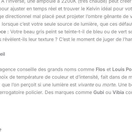
on. À l’inverse, une ampoule à 2200K (très chaude) peut crée
pour ajuster en temps réel et trouver le Kelvin idéal pour v
ge directionnel mal placé peut projeter l’ombre gênante de v
e, lorsque c’est votre seule source de lumière, que ces défau
èce
: Votre beau gris peint se teinte-t-il de bleu ou de vert 
es révèlent-ils leur texture ? C’est le moment de juger de l’h
eil
 l’agence conseille des grands noms comme
Flos
et
Louis Po
ix de température de couleur et d’intensité, fait dans de 
là que l’on perçoit si une lumière est
vivante
ou
morte
. Une b
terrogatoire policier. Des marques comme
Gubi
ou
Vibia
con
?