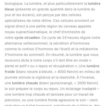
biologique. La lumière, et plus particulièrement la
lumière
bleue
(présente en grande quantité dans la lumière du
jour et les écrans), est perçue par des cellules
spécialisées de notre rétine. Ces cellules envoient un
signal direct à une petite région du cerveau appelée
noyau suprachiasmatique, le chef d’orchestre de
notre
cycle circadien
. Ce cycle de 24 heures régule notre
alternance veille/sommeil, la sécrétion d’hormones
comme le cortisol (l’hormone de l’éveil) et la mélatonine
(l’hormone du sommeil). En résumé, la lumière que nous
recevons dicte à notre corps s’il doit être en mode «
alerte et actif » ou « repos et récupération ». Une
lumière
froide
(blanc neutre à bleuté, > 4000 Kelvin) en milieu de
journée stimule la vigilance et la réactivité. À l’inverse,
une
lumière chaude
(blanc jaune/orangé, < 3000 Kelvin)
le soir prépare le corps au repos. Un éclairage inadapté –
une lumière trop chaude et tamisée pour un travail de
précision, ou une lumière froide agressive le soir – vient
perturber ce ballet hormonal, entraînant de la fatigue, des