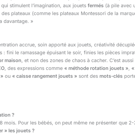
qui stimulent l’imagination, aux jouets
fermés
(à pile avec 
ec des plateaux (comme les plateaux Montessori de la marq
a davantage. »
entration accrue, soin apporté aux jouets, créativité décup
s : fini le ramassage épuisant le soir, finies les pièces impr
or maison
, et non des zones de chaos à cacher. C’est auss
EO
, des expressions comme
« méthode rotation jouets »
,
«
 »
ou
« caisse rangement jouets »
sont des
mots-clés
porte
ation ?
18 mois. Pour les bébés, on peut même ne présenter que 2-3 
 » les jouets ?