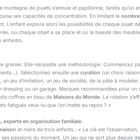
e montagne de jouets s’ennuie et papillonne, tandis qu’un e
puise ses capacités de concentration. En limitant le
nombre 
nt. L’enfant explore alors les possibilités de chaque jouet d
rée, où chaque objet a sa place et où la beauté des meubles 
s enfantin.
 le grenier. Elle nécessite une méthodologie. Commencez p
ements…). Sélectionnez ensuite une
curation
(un choix raisonn
n, un jeu d’imitation, un jeu de société, de la pâte à modele
un dressing ou un garage. Marques recommandées pour un s
jolis coffres en tissu de
Maisons du Monde
. La rotation s’e
ets fatigués veux-tu que l’on mette au repos ? »
, experte en organisation familiale.
 maison
et mère de trois enfants : « La clé est l’observation,
 ses passions du moment. Un jeu qui ne sort plus depuis deu