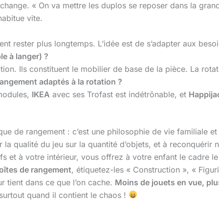
nge. « On va mettre les duplos se reposer dans la grande bo
habitue vite.
nt rester plus longtemps. L’idée est de s’adapter aux besoin
le à langer) ?
tion. Ils constituent le mobilier de base de la pièce. La rot
ngement adaptés à la rotation ?
 modules,
IKEA
avec ses Trofast est indétrônable, et
Happija
que de rangement : c’est une philosophie de vie familiale et 
r la qualité du jeu sur la quantité d’objets, et à reconquéri
t à votre intérieur, vous offrez à votre enfant le cadre le p
oîtes de rangement
, étiquetez-les « Construction », « Figur
r tient dans ce que l’on cache.
Moins de jouets en vue, plus
urtout quand il contient le chaos !