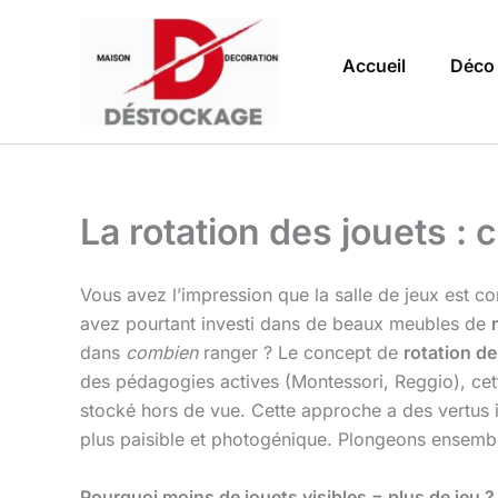
Aller
au
Accueil
Déco
contenu
La rotation des jouets :
Vous avez l’impression que la salle de jeux est 
avez pourtant investi dans de beaux meubles de
dans
combien
ranger ? Le concept de
rotation de
des pédagogies actives (Montessori, Reggio), cette 
stocké hors de vue. Cette approche a des vertus i
plus paisible et photogénique. Plongeons ensemble
Pourquoi moins de jouets visibles = plus de jeu ?