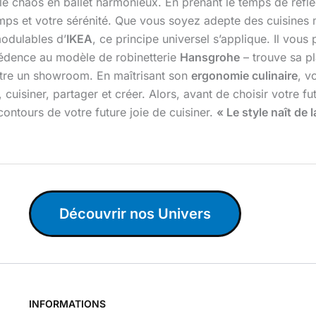
ir, le chaos en ballet harmonieux. En prenant le temps de réfl
emps et votre sérénité. Que vous soyez adepte des cuisines
modulables d’
IKEA
, ce principe universel s’applique. Il vou
crédence au modèle de robinetterie
Hansgrohe
– trouve sa p
d’être un showroom. En maîtrisant son
ergonomie culinaire
, v
, cuisiner, partager et créer. Alors, avant de choisir votre 
contours de votre future joie de cuisiner.
« Le style naît de 
Découvrir nos Univers
INFORMATIONS