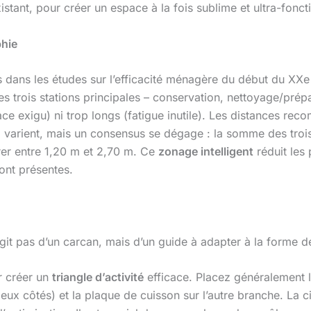
xistant, pour créer un espace à la fois sublime et ultra-fon
phie
dans les études sur l’efficacité ménagère du début du XXe siè
les trois stations principales – conservation, nettoyage/prép
pace exigu) ni trop longs (fatigue inutile). Les distances r
varient, mais un consensus se dégage : la somme des trois 
rer entre 1,20 m et 2,70 m. Ce
zonage intelligent
réduit les p
ont présentes.
s’agit pas d’un carcan, mais d’un guide à adapter à la forme d
ur créer un
triangle d’activité
efficace. Placez généralement le
deux côtés) et la plaque de cuisson sur l’autre branche. La c