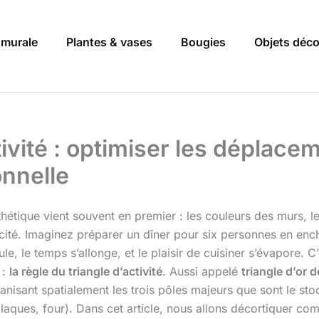
 murale
Plantes & vases
Bougies
Objets déc
tivité : optimiser les déplac
nnelle
sthétique vient souvent en premier : les couleurs des murs, l
acité. Imaginez préparer un dîner pour six personnes en encha
ule, le temps s’allonge, et le plaisir de cuisiner s’évapore. 
 :
la règle du triangle d’activité
. Aussi appelé
triangle d’or d
isant spatialement les trois pôles majeurs que sont le sto
 (plaques, four). Dans cet article, nous allons décortiquer 