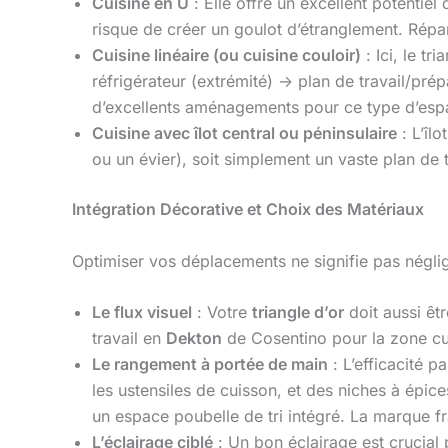
Cuisine en U
: Elle offre un excellent potentiel
risque de créer un goulot d’étranglement. Répart
Cuisine linéaire (ou cuisine couloir)
: Ici, le tr
réfrigérateur (extrémité) -> plan de travail/p
d’excellents aménagements pour ce type d’esp
Cuisine avec îlot central ou péninsulaire
: L’îlo
ou un évier), soit simplement un vaste plan de t
Intégration Décorative et Choix des Matériaux
Optimiser vos déplacements ne signifie pas néglige
Le flux visuel
: Votre
triangle d’or
doit aussi êt
travail en
Dekton
de Cosentino pour la zone cui
Le rangement à portée de main
: L’efficacité 
les ustensiles de cuisson, et des niches à épic
un espace poubelle de tri intégré. La marque fr
L’éclairage ciblé
: Un bon éclairage est crucial 