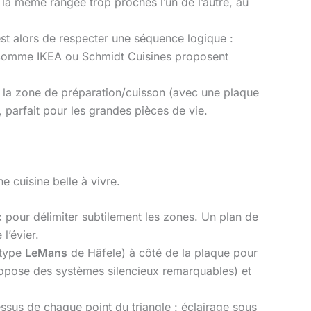
ur la même rangée trop proches l’un de l’autre, au
f est alors de respecter une séquence logique :
ues comme IKEA ou Schmidt Cuisines proposent
soit la zone de préparation/cuisson (avec une plaque
, parfait pour les grandes pièces de vie.
e cuisine belle à vivre.
x pour délimiter subtilement les zones. Un plan de
l’évier.
(type
LeMans
de Häfele) à côté de la plaque pour
 propose des systèmes silencieux remarquables) et
ssus de chaque point du triangle : éclairage sous