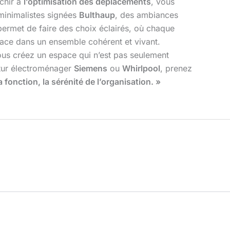
échir à
l’optimisation des déplacements
, vous
 minimalistes signées
Bulthaup
, des ambiances
s permet de faire des choix éclairés, où chaque
lace dans un ensemble cohérent et vivant.
ous créez un espace qui n’est pas seulement
futur électroménager
Siemens
ou
Whirlpool
, prenez
la fonction, la sérénité de l’organisation. »