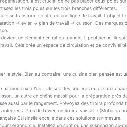
 d’optimisation. Il est crucial de ne pas placer deux pôles s
issez les trois pôles sur les trois branches différentes.
iangle se transforme plutôt en une ligne de travail. L’objecti
réparation -> évier -> plan de travail -> cuisson. Des marq
ace.
t devient un élément central du triangle. Il peut accueillir 
ravail. Cela crée un espace de circulation et de convivialité
r le style. Bien au contraire, une cuisine bien pensée est un
re harmonieux à l’œil. Utilisez des couleurs ou des matériau
sson, un autre en chêne massif pour la préparation près de 
passe aussi par le rangement. Prévoyez des tiroirs profonds 
es intégrées. Près de l’évier, un tiroir à vaisselle (Mobalpa
ançaise Cuisinella excelle dans ces solutions sur-mesure.
pour l’ergonomie. Installez un spot ou une suspension au-de