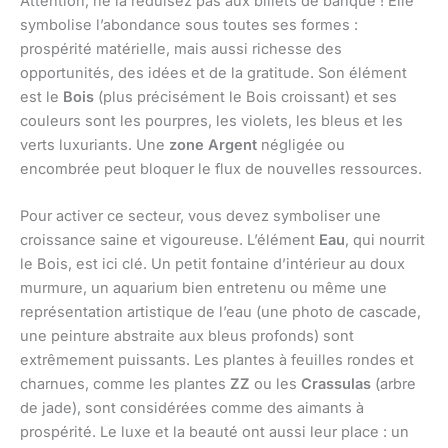
Attention, ne la réduisez pas aux billets de banque ! Elle
symbolise l’abondance sous toutes ses formes :
prospérité matérielle, mais aussi richesse des
opportunités, des idées et de la gratitude. Son élément
est le
Bois
(plus précisément le Bois croissant) et ses
couleurs sont les pourpres, les violets, les bleus et les
verts luxuriants. Une
zone Argent
négligée ou
encombrée peut bloquer le flux de nouvelles ressources.
Pour activer ce secteur, vous devez symboliser une
croissance saine et vigoureuse. L’élément
Eau
, qui nourrit
le Bois, est ici clé. Un petit fontaine d’intérieur au doux
murmure, un aquarium bien entretenu ou même une
représentation artistique de l’eau (une photo de cascade,
une peinture abstraite aux bleus profonds) sont
extrêmement puissants. Les plantes à feuilles rondes et
charnues, comme les plantes
ZZ
ou les
Crassulas
(arbre
de jade), sont considérées comme des aimants à
prospérité. Le luxe et la beauté ont aussi leur place : un